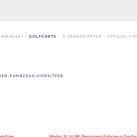
KAWASAKI
GOLFCARTS
E-TRANSPORTER
SPEZIAL-FA
NEN-FAHRZEUG VIERSITZER
isitzer
Melex N.30 P6 Personen-Fahrzeug Sechss