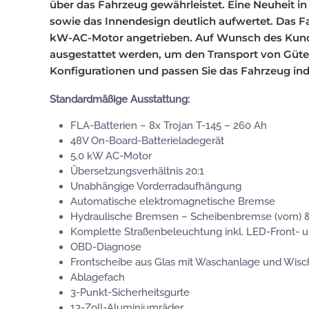
über das Fahrzeug gewährleistet. Eine Neuheit i
sowie das Innendesign deutlich aufwertet. Das F
kW-AC-Motor angetrieben. Auf Wunsch des Kund
ausgestattet werden, um den Transport von Güter
Konfigurationen und passen Sie das Fahrzeug indi
Standardmäßige Ausstattung:
FLA-Batterien – 8x Trojan T-145 – 260 Ah
48V On-Board-Batterieladegerät
5,0 kW AC-Motor
Übersetzungsverhältnis 20:1
Unabhängige Vorderradaufhängung
Automatische elektromagnetische Bremse
Hydraulische Bremsen – Scheibenbremse (vorn) 
Komplette Straßenbeleuchtung inkl. LED-Front- u
OBD-Diagnose
Frontscheibe aus Glas mit Waschanlage und Wisc
Ablagefach
3-Punkt-Sicherheitsgurte
13-Zoll-Aluminiumräder