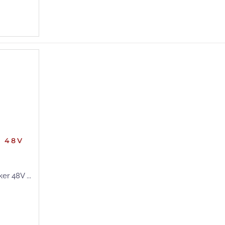
E 48V
r 48V ...