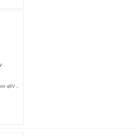
V
r 48V ...