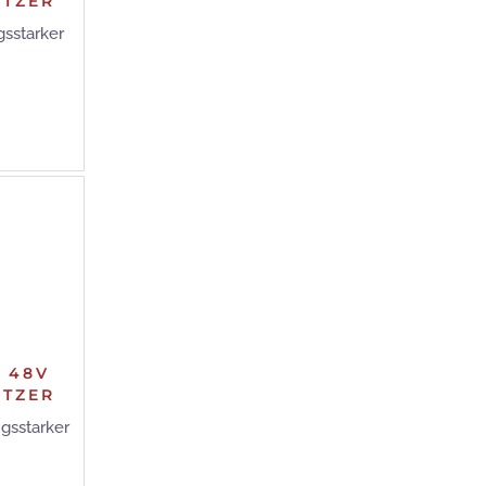
ITZER
gsstarker
E 48V
ITZER
gsstarker